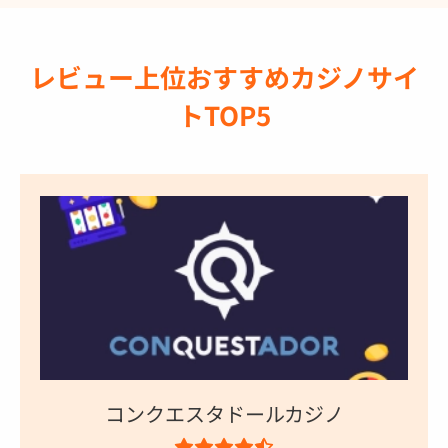
レビュー上位おすすめカジノサイ
トTOP5
コンクエスタドールカジノ