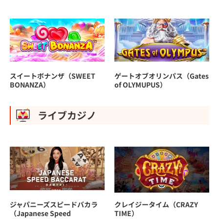
スイートボナンザ（SWEET
ゲートオブオリンパス（Gates
BONANZA）
of OLYMUPUS）
ライブカジノ
ジャパニーズスピードバカラ
クレイジータイム（CRAZY
（Japanese Speed
TIME）