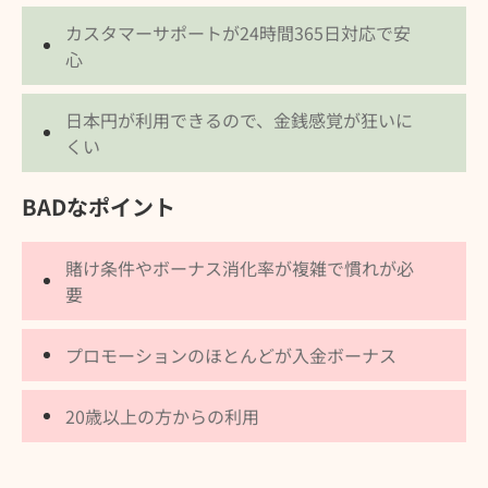
カスタマーサポートが24時間365日対応で安
心
日本円が利用できるので、金銭感覚が狂いに
くい
BADなポイント
賭け条件やボーナス消化率が複雑で慣れが必
要
プロモーションのほとんどが入金ボーナス
20歳以上の方からの利用