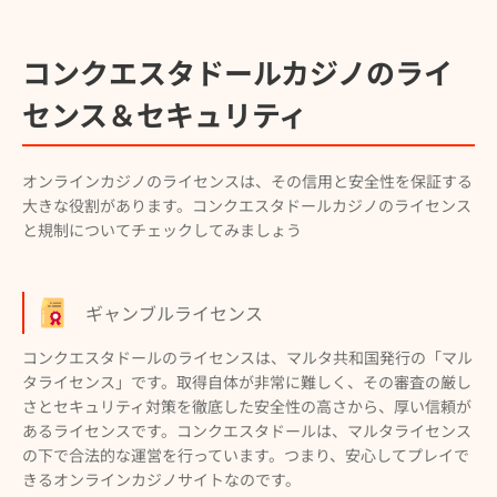
コンクエスタドールカジノのライ
センス＆セキュリティ
オンラインカジノのライセンスは、その信用と安全性を保証する
大きな役割があります。コンクエスタドールカジノのライセンス
と規制についてチェックしてみましょう
ギャンブルライセンス
コンクエスタドールのライセンスは、マルタ共和国発行の「マル
タライセンス」です。取得自体が非常に難しく、その審査の厳し
さとセキュリティ対策を徹底した安全性の高さから、厚い信頼が
あるライセンスです。コンクエスタドールは、マルタライセンス
の下で合法的な運営を行っています。つまり、安心してプレイで
きるオンラインカジノサイトなのです。