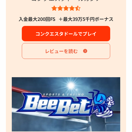
入金最大200回FS ＋最大39万5千円ボーナス
コンクエスタドールでプレイ
レビューを読む