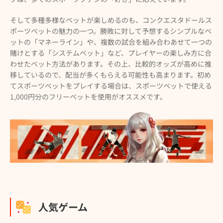
そして多種多様なベットが楽しめるのも、コンクエスタドールス
ポーツベットの魅力の一つ。勝敗に対して予想するシンプルなベ
ットの「マネーライン」や、複数の試合を組み合わあせて一つの
賭けとする「システムベット」など、プレイヤーの楽しみ方に合
わせたベット方法があります。その上、比較的オッズが高めに推
移しているので、配当が多くもらえる可能性も高まります。初め
てスポーツベットをプレイする場合は、スポーツベットで使える
1,000円分のフリーベットを使用がオススメです。
人気ゲーム