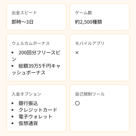
出金スピード
ゲーム数
即時～3日
約2,500種類
ウェルカムボーナス
モバイルアプリ
200回分フリースピ
✕
ン
総額39万5千円キャ
ッシュボーナス
入金オプション
自己規制ツール
銀行振込
〇
クレジットカード
電子ウォレット
仮想通貨