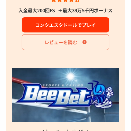
入金最大200回FS ＋最大39万5千円ボーナス
コンクエスタドールでプレイ
レビューを読む