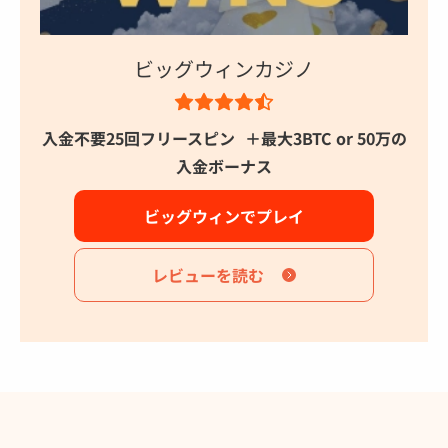
ビッグウィンカジノ
入金不要25回フリースピン ＋最大3BTC or 50万の
入金ボーナス
ビッグウィンでプレイ
レビューを読む