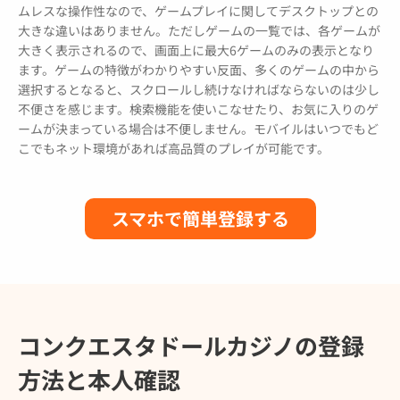
ムレスな操作性なので、ゲームプレイに関してデスクトップとの
大きな違いはありません。ただしゲームの一覧では、各ゲームが
大きく表示されるので、画面上に最大6ゲームのみの表示となり
ます。ゲームの特徴がわかりやすい反面、多くのゲームの中から
選択するとなると、スクロールし続けなければならないのは少し
不便さを感じます。検索機能を使いこなせたり、お気に入りのゲ
ームが決まっている場合は不便しません。モバイルはいつでもど
こでもネット環境があれば高品質のプレイが可能です。
スマホで簡単登録する
コンクエスタドールカジノの登録
方法と本人確認