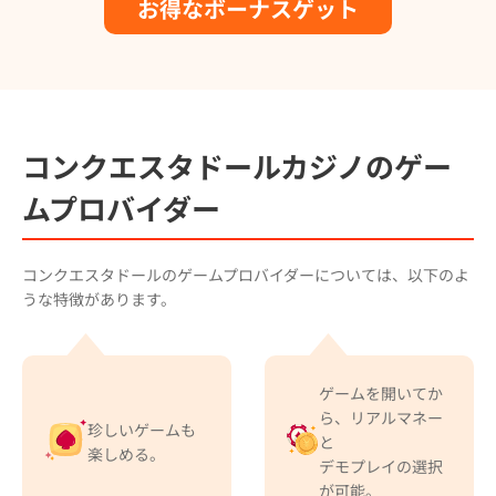
お得なボーナスゲット
コンクエスタドールカジノのゲー
ムプロバイダー
コンクエスタドールのゲームプロバイダーについては、以下のよ
うな特徴があります。
ゲームを開いてか
ら、リアルマネー
珍しいゲームも
と
楽しめる。
デモプレイの選択
が可能。